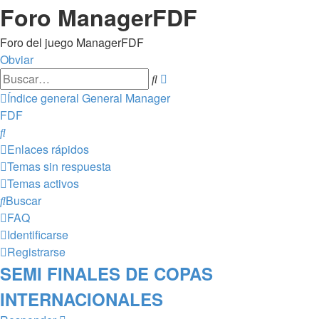
Foro ManagerFDF
Foro del juego ManagerFDF
Obviar
Búsqueda
Buscar
avanzada
Índice general
General
Manager
FDF
Buscar
Enlaces rápidos
Temas sin respuesta
Temas activos
Buscar
FAQ
Identificarse
Registrarse
SEMI FINALES DE COPAS
INTERNACIONALES