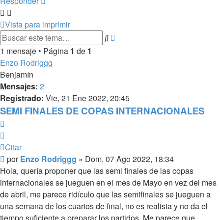
Responder
Vista para imprimir
Búsqueda
Buscar
avanzada
1 mensaje • Página
1
de
1
Enzo Rodriggg
Benjamín
Mensajes:
2
Registrado:
Vie, 21 Ene 2022, 20:45
SEMI FINALES DE COPAS INTERNACIONALES
Citar
Citar
Mensaje
por
Enzo Rodriggg
»
Dom, 07 Ago 2022, 18:34
Hola, quería proponer que las semi finales de las copas
internacionales se jueguen en el mes de Mayo en vez del mes
de abril, me parece ridículo que las semifinales se jueguen a
una semana de los cuartos de final, no es realista y no da el
tiempo suficiente a preparar los partidos. Me parece que