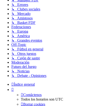
↳ Manager FDF
↳ Errores
↳ Clubes sociales
↳ Mercado
↳ Amistosos
↳ Basket FDF
Federaciones
↳ Europa
↳ América
↳ Grandes eventos
Off-Topic
↳ Fútbol en general
↳ Otros juegos
↳ Cajón de sastre
Moderación
Futuro del Juego
↳ Noticias
↳ Debate - Opiniones
Índice general
Contáctenos
Todos los horarios son
UTC
Borrar cookies