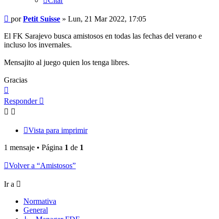
Citar
Mensaje
por
Petit Suisse
»
Lun, 21 Mar 2022, 17:05
El FK Sarajevo busca amistosos en todas las fechas del verano e
incluso los invernales.
Mensajito al juego quien los tenga libres.
Gracias
Arriba
Responder
Vista para imprimir
1 mensaje • Página
1
de
1
Volver a “Amistosos”
Ir a
Normativa
General