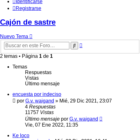
Identificarse
Registrarse
Cajón de sastre
Nuevo Tema
Búsqueda
Buscar
avanzada
2 temas • Página
1
de
1
Temas
Respuestas
Vistas
Último mensaje
encuesta por indeciso
por
G.v. waigand
»
Mié, 29 Dic 2021, 23:07
4
Respuestas
11757
Vistas
Último mensaje
por
G.v. waigand
Vie, 07 Ene 2022, 11:35
Ke loco