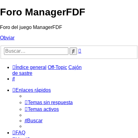
Foro ManagerFDF
Foro del juego ManagerFDF
Obviar
Búsqueda
Buscar
avanzada
Índice general
Off-Topic
Cajón
de sastre
Buscar
Enlaces rápidos
Temas sin respuesta
Temas activos
Buscar
FAQ