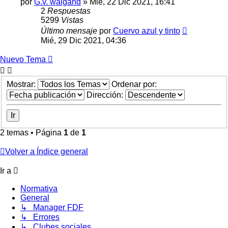
por
G.v. waigand
»
Mié, 22 Dic 2021, 16:41
2
Respuestas
5299
Vistas
Último mensaje
por
Cuervo azul y tinto
Mié, 29 Dic 2021, 04:36
Nuevo Tema
Mostrar:
Ordenar por:
Dirección:
2 temas • Página
1
de
1
Volver a Índice general
Ir a
Normativa
General
↳ Manager FDF
↳ Errores
↳ Clubes sociales