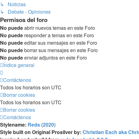
↳ Noticias
↳ Debate - Opiniones
Permisos del foro
No puede
abrir nuevos temas en este Foro
No puede
responder a temas en este Foro
No puede
editar sus mensajes en este Foro
No puede
borrar sus mensajes en este Foro
No puede
enviar adjuntos en este Foro
Índice general
Contáctenos
Todos los horarios son
UTC
Borrar cookies
Todos los horarios son
UTC
Borrar cookies
Contáctenos
Stylename:
Reds (2020)
Style built on Original Prosilver by:
Christian Esch aka Chr