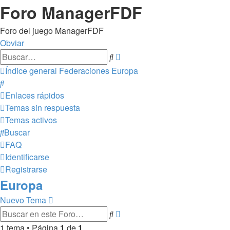
Foro ManagerFDF
Foro del juego ManagerFDF
Obviar
Búsqueda
Buscar
avanzada
Índice general
Federaciones
Europa
Buscar
Enlaces rápidos
Temas sin respuesta
Temas activos
Buscar
FAQ
Identificarse
Registrarse
Europa
Nuevo Tema
Búsqueda
Buscar
avanzada
1 tema • Página
1
de
1