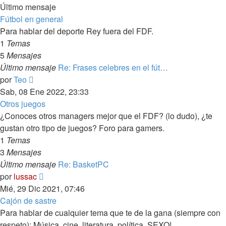
Último mensaje
Fútbol en general
Para hablar del deporte Rey fuera del FDF.
1
Temas
5
Mensajes
Último mensaje
Re: Frases celebres en el fút…
Ver
por
Teo
último
Sab, 08 Ene 2022, 23:33
mensaje
Otros juegos
¿Conoces otros managers mejor que el FDF? (lo dudo), ¿te
gustan otro tipo de juegos? Foro para gamers.
1
Temas
3
Mensajes
Último mensaje
Re: BasketPC
Ver
por
lussac
último
Mié, 29 Dic 2021, 07:46
mensaje
Cajón de sastre
Para hablar de cualquier tema que te de la gana (siempre con
respeto): Música, cine, literatura, política, SEXO!