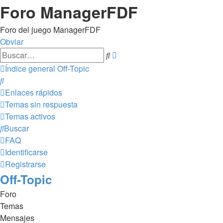
Foro ManagerFDF
Foro del juego ManagerFDF
Obviar
Búsqueda
Buscar
avanzada
Índice general
Off-Topic
Buscar
Enlaces rápidos
Temas sin respuesta
Temas activos
Buscar
FAQ
Identificarse
Registrarse
Off-Topic
Foro
Temas
Mensajes