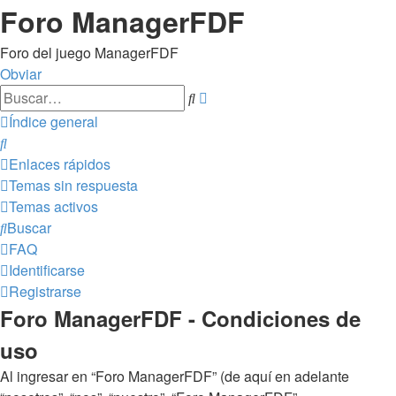
Foro ManagerFDF
Foro del juego ManagerFDF
Obviar
Búsqueda
Buscar
avanzada
Índice general
Buscar
Enlaces rápidos
Temas sin respuesta
Temas activos
Buscar
FAQ
Identificarse
Registrarse
Foro ManagerFDF - Condiciones de
uso
Al ingresar en “Foro ManagerFDF” (de aquí en adelante