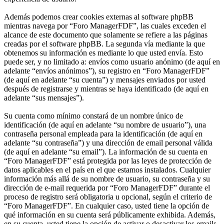
Además podemos crear cookies externas al software phpBB
mientras navega por “Foro ManagerFDF”, las cuales exceden el
alcance de este documento que solamente se refiere a las páginas
creadas por el software phpBB. La segunda vía mediante la que
obtenemos su información es mediante lo que usted envía. Esto
puede ser, y no limitado a: envíos como usuario anónimo (de aquí en
adelante “envíos anónimos”), su registro en “Foro ManagerFDF”
(de aquí en adelante “su cuenta”) y mensajes enviados por usted
después de registrarse y mientras se haya identificado (de aquí en
adelante “sus mensajes”).
Su cuenta como mínimo constará de un nombre único de
identificación (de aquí en adelante “su nombre de usuario”), una
contraseña personal empleada para la identificación (de aquí en
adelante “su contraseña”) y una dirección de email personal válida
(de aquí en adelante “su email”). La información de su cuenta en
“Foro ManagerFDF” está protegida por las leyes de protección de
datos aplicables en el país en el que estamos instalados. Cualquier
información más allá de su nombre de usuario, su contraseña y su
dirección de e-mail requerida por “Foro ManagerFDF” durante el
proceso de registro será obligatoria u opcional, según el criterio de
“Foro ManagerFDF”. En cualquier caso, usted tiene la opción de
qué información en su cuenta será públicamente exhibida. Además,
en su cuenta, usted tiene la opción de activar o desactivar los emails