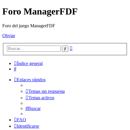
Foro ManagerFDF
Foro del juego ManagerFDF
Obviar
Búsqueda
Buscar
avanzada
Índice general
Buscar
Enlaces rápidos
Temas sin respuesta
Temas activos
Buscar
FAQ
Identificarse