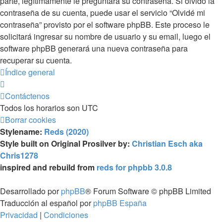
parte, legítimamente le preguntará su contraseña. Si olvidó la
contraseña de su cuenta, puede usar el servicio “Olvidé mi
contraseña” provisto por el software phpBB. Este proceso le
solicitará ingresar su nombre de usuario y su email, luego el
software phpBB generará una nueva contraseña para
recuperar su cuenta.
Índice general
Contáctenos
Todos los horarios son
UTC
Borrar cookies
Stylename:
Reds (2020)
Style built on Original Prosilver by:
Christian Esch aka
Chris1278
inspired and rebuild from
reds for phpbb 3.0.8
Desarrollado por
phpBB
® Forum Software © phpBB Limited
Traducción al español por
phpBB España
Privacidad
|
Condiciones