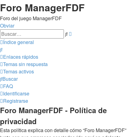
Foro ManagerFDF
Foro del juego ManagerFDF
Obviar
Búsqueda
Buscar
avanzada
Índice general
Buscar
Enlaces rápidos
Temas sin respuesta
Temas activos
Buscar
FAQ
Identificarse
Registrarse
Foro ManagerFDF - Política de
privacidad
Esta política explica con detalle cómo “Foro ManagerFDF”