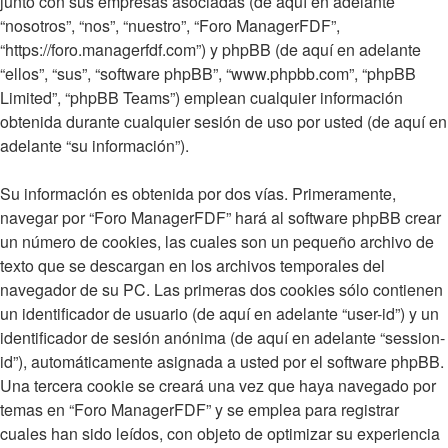
junto con sus empresas asociadas (de aquí en adelante
“nosotros”, “nos”, “nuestro”, “Foro ManagerFDF”,
“https://foro.managerfdf.com”) y phpBB (de aquí en adelante
“ellos”, “sus”, “software phpBB”, “www.phpbb.com”, “phpBB
Limited”, “phpBB Teams”) emplean cualquier información
obtenida durante cualquier sesión de uso por usted (de aquí en
adelante “su información”).
Su información es obtenida por dos vías. Primeramente,
navegar por “Foro ManagerFDF” hará al software phpBB crear
un número de cookies, las cuales son un pequeño archivo de
texto que se descargan en los archivos temporales del
navegador de su PC. Las primeras dos cookies sólo contienen
un identificador de usuario (de aquí en adelante “user-id”) y un
identificador de sesión anónima (de aquí en adelante “session-
id”), automáticamente asignada a usted por el software phpBB.
Una tercera cookie se creará una vez que haya navegado por
temas en “Foro ManagerFDF” y se emplea para registrar
cuales han sido leídos, con objeto de optimizar su experiencia