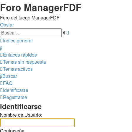
Foro ManagerFDF
Foro del juego ManagerFDF
Obviar
Búsqueda
Buscar
avanzada
Índice general
Buscar
Enlaces rápidos
Temas sin respuesta
Temas activos
Buscar
FAQ
Identificarse
Registrarse
Identificarse
Nombre de Usuario:
Contraseña: