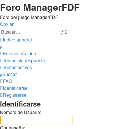
Foro ManagerFDF
Foro del juego ManagerFDF
Obviar
Búsqueda
Buscar
avanzada
Índice general
Buscar
Enlaces rápidos
Temas sin respuesta
Temas activos
Buscar
FAQ
Identificarse
Registrarse
Identificarse
Nombre de Usuario:
Contraseña: