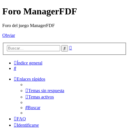
Foro ManagerFDF
Foro del juego ManagerFDF
Obviar
Búsqueda
Buscar
avanzada
Índice general
Buscar
Enlaces rápidos
Temas sin respuesta
Temas activos
Buscar
FAQ
Identificarse