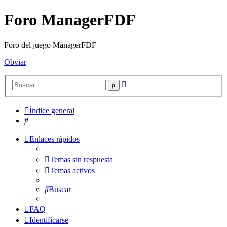
Foro ManagerFDF
Foro del juego ManagerFDF
Obviar
Búsqueda
Buscar
avanzada
Índice general
Buscar
Enlaces rápidos
Temas sin respuesta
Temas activos
Buscar
FAQ
Identificarse