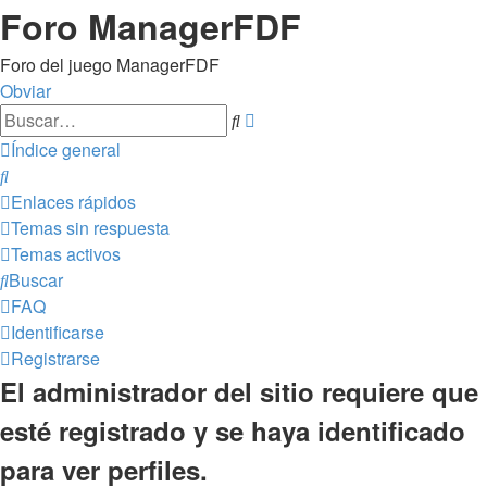
Foro ManagerFDF
Foro del juego ManagerFDF
Obviar
Búsqueda
Buscar
avanzada
Índice general
Buscar
Enlaces rápidos
Temas sin respuesta
Temas activos
Buscar
FAQ
Identificarse
Registrarse
El administrador del sitio requiere que
esté registrado y se haya identificado
para ver perfiles.