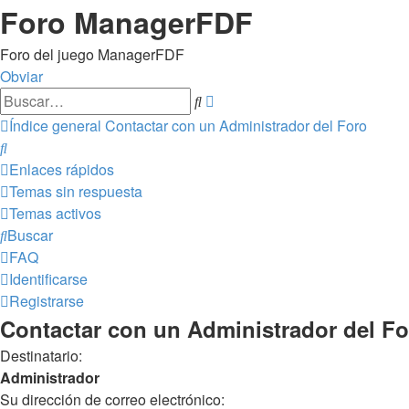
Foro ManagerFDF
Foro del juego ManagerFDF
Obviar
Búsqueda
Buscar
avanzada
Índice general
Contactar con un Administrador del Foro
Buscar
Enlaces rápidos
Temas sin respuesta
Temas activos
Buscar
FAQ
Identificarse
Registrarse
Contactar con un Administrador del Fo
Destinatario:
Administrador
Su dirección de correo electrónico: