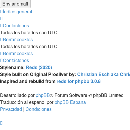
Índice general
Contáctenos
Todos los horarios son
UTC
Borrar cookies
Todos los horarios son
UTC
Borrar cookies
Contáctenos
Stylename:
Reds (2020)
Style built on Original Prosilver by:
Christian Esch aka Chr
inspired and rebuild from
reds for phpbb 3.0.8
Desarrollado por
phpBB
® Forum Software © phpBB Limited
Traducción al español por
phpBB España
Privacidad
|
Condiciones