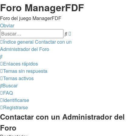
Foro ManagerFDF
Foro del juego ManagerFDF
Obviar
Búsqueda
Buscar
avanzada
Índice general
Contactar con un
Administrador del Foro
Buscar
Enlaces rápidos
Temas sin respuesta
Temas activos
Buscar
FAQ
Identificarse
Registrarse
Contactar con un Administrador del
Foro