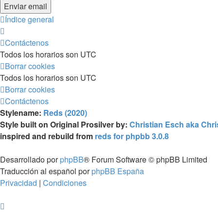
Índice general
Contáctenos
Todos los horarios son
UTC
Borrar cookies
Todos los horarios son
UTC
Borrar cookies
Contáctenos
Stylename:
Reds (2020)
Style built on Original Prosilver by:
Christian Esch aka Chr
inspired and rebuild from
reds for phpbb 3.0.8
Desarrollado por
phpBB
® Forum Software © phpBB Limited
Traducción al español por
phpBB España
Privacidad
|
Condiciones