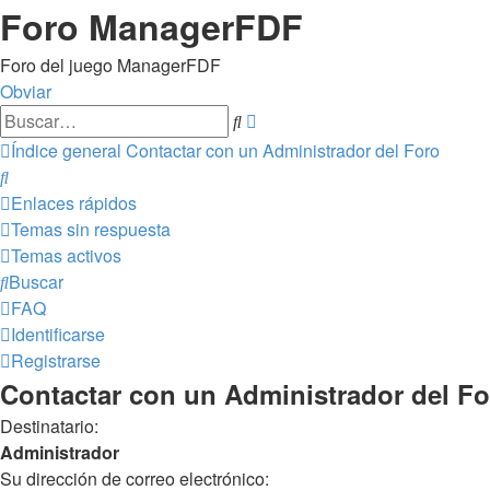
Foro ManagerFDF
Foro del juego ManagerFDF
Obviar
Búsqueda
Buscar
avanzada
Índice general
Contactar con un Administrador del Foro
Buscar
Enlaces rápidos
Temas sin respuesta
Temas activos
Buscar
FAQ
Identificarse
Registrarse
Contactar con un Administrador del Fo
Destinatario:
Administrador
Su dirección de correo electrónico: