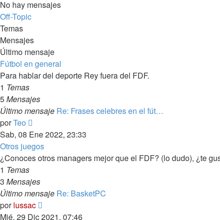
No hay mensajes
Off-Topic
Temas
Mensajes
Último mensaje
Fútbol en general
Para hablar del deporte Rey fuera del FDF.
1
Temas
5
Mensajes
Último mensaje
Re: Frases celebres en el fút…
Ver
por
Teo
último
Sab, 08 Ene 2022, 23:33
mensaje
Otros juegos
¿Conoces otros managers mejor que el FDF? (lo dudo), ¿te gus
1
Temas
3
Mensajes
Último mensaje
Re: BasketPC
Ver
por
lussac
último
Mié, 29 Dic 2021, 07:46