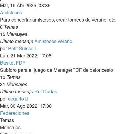
último
Mar, 15 Abr 2025, 08:35
mensaje
Amistosos
Para concertar amistosos, crear torneos de verano, etc.
8
Temas
15
Mensajes
Último mensaje
Amistosos verano
Ver
por
Petit Suisse
último
Lun, 21 Mar 2022, 17:05
mensaje
Basket FDF
Subforo para el juego de ManagerFDF de baloncesto
10
Temas
31
Mensajes
Último mensaje
Re: Dudas
Ver
por
cegurio
último
Mar, 30 Ago 2022, 17:08
mensaje
Federaciones
Temas
Mensajes