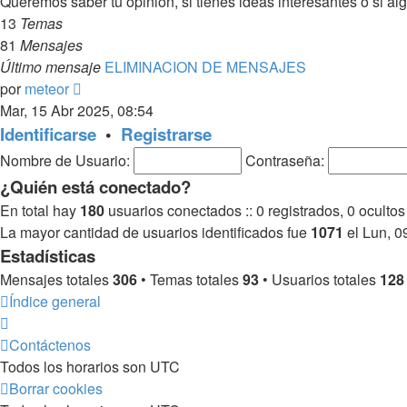
Queremos saber tu opinión, si tienes ideas interesantes o si al
13
Temas
81
Mensajes
Último mensaje
ELIMINACION DE MENSAJES
Ver
por
meteor
último
Mar, 15 Abr 2025, 08:54
mensaje
Identificarse
•
Registrarse
Nombre de Usuario:
Contraseña:
¿Quién está conectado?
En total hay
180
usuarios conectados :: 0 registrados, 0 ocultos
La mayor cantidad de usuarios identificados fue
1071
el Lun, 0
Estadísticas
Mensajes totales
306
• Temas totales
93
• Usuarios totales
128
Índice general
Contáctenos
Todos los horarios son
UTC
Borrar cookies