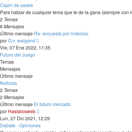
mensaje
Cajón de sastre
Para hablar de cualquier tema que te de la gana (siempre con res
2
Temas
8
Mensajes
Último mensaje
Re: encuesta por indeciso
Ver
por
G.v. waigand
último
Vie, 07 Ene 2022, 11:35
mensaje
Futuro del Juego
Temas
Mensajes
Último mensaje
Noticias
2
Temas
2
Mensajes
Último mensaje
El futuro mercado
Ver
por
Hastalosweb
último
Lun, 27 Dic 2021, 12:29
mensaje
Debate - Opiniones