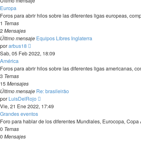
Último mensaje
Europa
Foros para abrir hilos sobre las diferentes ligas europeas, comp
1
Temas
2
Mensajes
Último mensaje
Equipos Libres Inglaterra
Ver
por
arbus18
último
Sab, 05 Feb 2022, 18:09
mensaje
América
Foros para abrir hilos sobre las diferentes ligas americanas, co
3
Temas
15
Mensajes
Último mensaje
Re: brasileirão
Ver
por
LuisDelRojo
último
Vie, 21 Ene 2022, 17:49
mensaje
Grandes eventos
Foro para hablar de los diferentes Mundiales, Eurocopa, Copa
0
Temas
0
Mensajes