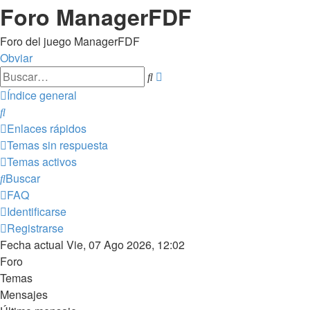
Foro ManagerFDF
Foro del juego ManagerFDF
Obviar
Búsqueda
Buscar
avanzada
Índice general
Buscar
Enlaces rápidos
Temas sin respuesta
Temas activos
Buscar
FAQ
Identificarse
Registrarse
Fecha actual Vie, 07 Ago 2026, 12:02
Foro
Temas
Mensajes