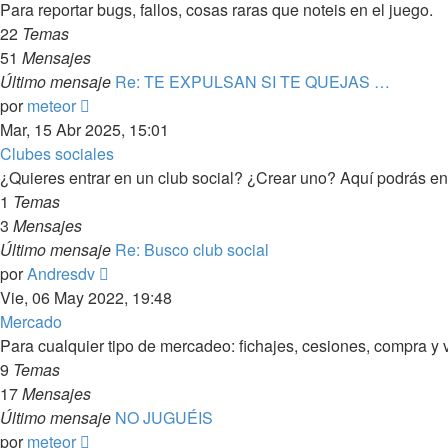
Para reportar bugs, fallos, cosas raras que noteis en el juego.
22
Temas
51
Mensajes
Último mensaje
Re: TE EXPULSAN SI TE QUEJAS …
Ver
por
meteor
último
Mar, 15 Abr 2025, 15:01
mensaje
Clubes sociales
¿Quieres entrar en un club social? ¿Crear uno? Aquí podrás ent
1
Temas
3
Mensajes
Último mensaje
Re: Busco club social
Ver
por
Andresdv
último
Vie, 06 May 2022, 19:48
mensaje
Mercado
Para cualquier tipo de mercadeo: fichajes, cesiones, compra y 
9
Temas
17
Mensajes
Último mensaje
NO JUGUÉIS
Ver
por
meteor