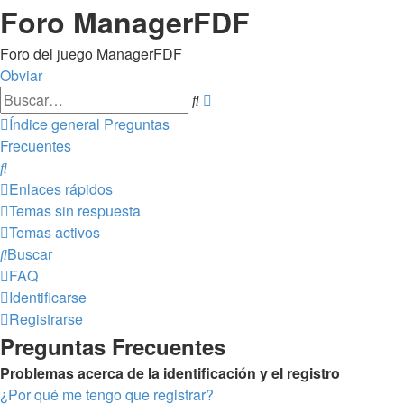
Foro ManagerFDF
Foro del juego ManagerFDF
Obviar
Búsqueda
Buscar
avanzada
Índice general
Preguntas
Frecuentes
Buscar
Enlaces rápidos
Temas sin respuesta
Temas activos
Buscar
FAQ
Identificarse
Registrarse
Preguntas Frecuentes
Problemas acerca de la identificación y el registro
¿Por qué me tengo que registrar?