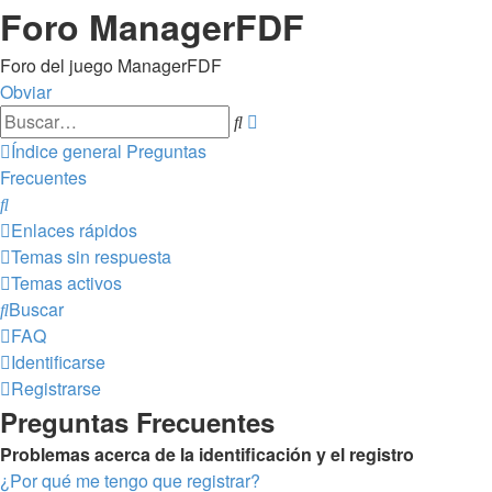
Foro ManagerFDF
Foro del juego ManagerFDF
Obviar
Búsqueda
Buscar
avanzada
Índice general
Preguntas
Frecuentes
Buscar
Enlaces rápidos
Temas sin respuesta
Temas activos
Buscar
FAQ
Identificarse
Registrarse
Preguntas Frecuentes
Problemas acerca de la identificación y el registro
¿Por qué me tengo que registrar?